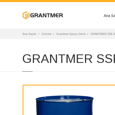
Ana Sa
Ana Sayfa
Ürünler
Grantmer Epoxy Serisi
GRANTMER SSE 4
GRANTMER SSE