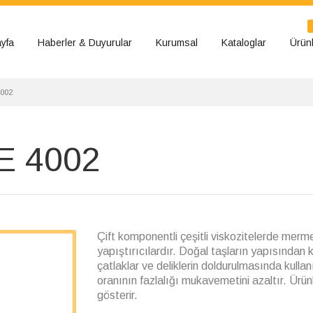
yfa
Haberler & Duyurular
Kurumsal
Kataloglar
Ürünl
002
 4002
Çift komponentli çeşitli viskozitelerde mermer,
yapıştırıcılardır. Doğal taşların yapısından
çatlaklar ve deliklerin doldurulmasında kull
oranının fazlalığı mukavemetini azaltır. Ürünler
gösterir.